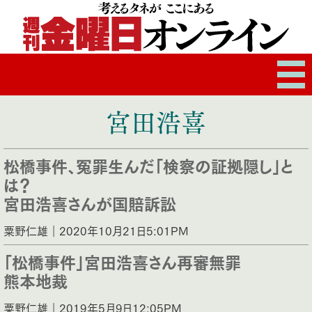
宮田浩喜
松橋事件、冤罪生んだ「検察の証拠隠し」と
は？
宮田浩喜さんが国賠訴訟
粟野仁雄｜2020年10月21日5:01PM
「松橋事件」宮田浩喜さん再審無罪
熊本地裁
粟野仁雄｜2019年5月9日12:05PM