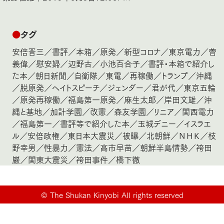
●
タグ
安倍晋三
／
書評
／
本箱
／
原発
／
新型コロナ
／
東京電力
／
菅
義偉
／
慰安婦
／
辺野古
／
小池百合子
／
書評・本箱で紹介し
た本
／
朝日新聞
／
自衛隊
／
東電
／
再稼働
／
トランプ
／
沖縄
／
脱原発
／
ヘイトスピーチ
／
ジェンダー
／
君が代
／
東京五輪
／
原発再稼働
／
福島第一原発
／
麻生太郎
／
岸田文雄
／
沖
縄と基地
／
加計学園
／
改憲
／
森友学園
／
リニア
／
関西電力
／
福島第一
／
書評等で紹介した本
／
玉城デニー
／
イスラエ
ル
／
安倍政権
／
東日本大震災
／
被曝
／
北朝鮮
／
ＮＨＫ
／
枝
野幸男
／
性暴力
／
憲法
／
高市早苗
／
朝鮮半島情勢
／
袴田
巖
／
関東大震災
／
袴田事件
／
橋下徹
©
The Shukan Kinyobi All rights reserved