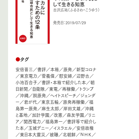
して生きる知恵
古沢広祐（ふるさわ・こうゆう）
発売日：2019/07/29
●
タグ
安倍晋三
／
書評
／
本箱
／
原発
／
新型コロナ
／
東京電力
／
菅義偉
／
慰安婦
／
辺野古
／
小池百合子
／
書評・本箱で紹介した本
／
朝
日新聞
／
自衛隊
／
東電
／
再稼働
／
トランプ
／
沖縄
／
脱原発
／
ヘイトスピーチ
／
ジェンダ
ー
／
君が代
／
東京五輪
／
原発再稼働
／
福
島第一原発
／
麻生太郎
／
岸田文雄
／
沖縄
と基地
／
加計学園
／
改憲
／
森友学園
／
リニ
ア
／
関西電力
／
福島第一
／
書評等で紹介し
た本
／
玉城デニー
／
イスラエル
／
安倍政権
／
東日本大震災
／
被曝
／
北朝鮮
／
ＮＨＫ
／