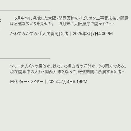
未
５月中旬に発覚した大阪・関西万博のパビリオン工事費未払い問題
は急速な広がりを見せた。 ５月末に大阪府庁で開かれた…
深
かわすみかずみ・『人民新聞』記者｜2025年8月7日4:00PM
ジャーナリズムの腐敗か、はたまた権力者の奸計か。その両方である。
現在開幕中の大阪・関西万博を巡って、報道機関に所属する記者…
田代 恒一・ライター｜2025年7月4日8:19PM