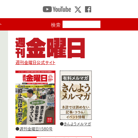
ト
検索
週刊金曜日公式サイト
●
きんようメルマガ
●
週刊金曜日1580号