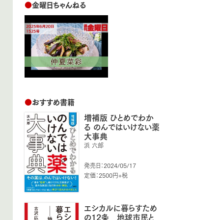
●
金曜日ちゃんねる
●
おすすめ書籍
増補版 ひとめでわか
る のんではいけない薬
大事典
浜 六郎
発売日：2024/05/17
定価：2500円+税
エシカルに暮らすため
の12条 地球市民と