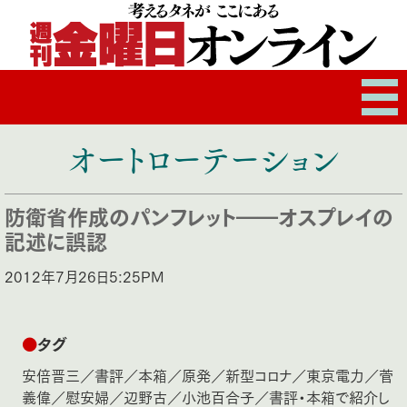
オートローテーション
防衛省作成のパンフレット――オスプレイの
記述に誤認
2012年7月26日5:25PM
●
タグ
安倍晋三
／
書評
／
本箱
／
原発
／
新型コロナ
／
東京電力
／
菅
義偉
／
慰安婦
／
辺野古
／
小池百合子
／
書評・本箱で紹介し