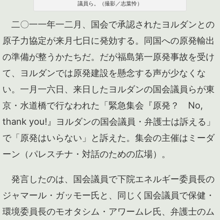
議員ら。（撮影／志葉怜）
二〇一一年一二月、国会で承認されたヨルダンとの
原子力協定が来月七日に発効する。同国への原発輸出
の準備が整うかたちだ。だが福島第一原発事故を受け
て、ヨルダンでは原発建設を懸念する声が少なくな
い。一月一六日、来日したヨルダンの国会議員らが東
京・水道橋で行なわれた「緊急集会『原発？ No,
thank you!』ヨルダンの国会議員・弁護士は訴える」
で「原発はいらない」と訴えた。集会の主催はミーダ
ーン（パレスチナ・対話のための広場）。
発言したのは、国会議員で下院エネルギー委員長の
ジャマール・ガッモー氏と、同じく国会議員で保健・
環境委員長のモオタシム・アワームレ氏、弁護士のム