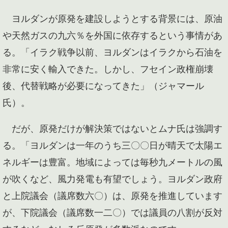
ヨルダンが原発を建設しようとする背景には、原油
や天然ガスの九六％を外国に依存するという事情があ
る。「イラク戦争以前、ヨルダンはイラクから石油を
非常に安く輸入できた。しかし、フセイン政権崩壊
後、代替戦略が必要になってきた」（ジャマール
氏）。
だが、原発だけが解決策ではないとムナ氏は強調す
る。「ヨルダンは一年のうち三〇〇日が晴天で太陽エ
ネルギーは豊富。地域によっては毎秒九メートルの風
が吹くなど、風力発電も有望でしょう。ヨルダン政府
と上院議会（議席数六〇）は、原発を推進しています
が、下院議会（議席数一二〇）では議員の八割が反対