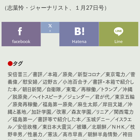
（志葉怜・ジャーナリスト、１月27日号）
●
タグ
安倍晋三
／
書評
／
本箱
／
原発
／
新型コロナ
／
東京電力
／
菅
義偉
／
慰安婦
／
辺野古
／
小池百合子
／
書評・本箱で紹介し
た本
／
朝日新聞
／
自衛隊
／
東電
／
再稼働
／
トランプ
／
沖縄
／
脱原発
／
ヘイトスピーチ
／
ジェンダー
／
君が代
／
東京五輪
／
原発再稼働
／
福島第一原発
／
麻生太郎
／
岸田文雄
／
沖
縄と基地
／
加計学園
／
改憲
／
森友学園
／
リニア
／
関西電力
／
福島第一
／
書評等で紹介した本
／
玉城デニー
／
イスラエ
ル
／
安倍政権
／
東日本大震災
／
被曝
／
北朝鮮
／
ＮＨＫ
／
枝
野幸男
／
性暴力
／
憲法
／
高市早苗
／
朝鮮半島情勢
／
袴田