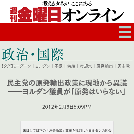
政治・国際
【タグ】
ミーダーン
｜
ヨルダン
｜
不足
｜
供給
｜
冷却水
｜
原発輸出
｜
民主党
民主党の原発輸出政策に現地から異議
――ヨルダン議員が「原発はいらない」
2012年2月6日5:09PM
来日して日本の「原発輸出」政策を批判したヨルダンの国会