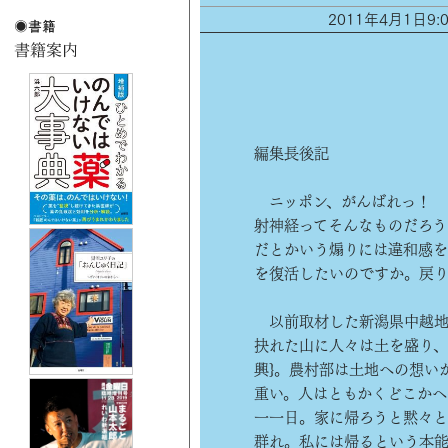
2011年4月1日
編集長後記
ニッポン、がんばれっ！ 
射神経ってそんなものだろう
だとかいう煽りには違和感を
を復活したいのですか。戻
以前取材した新潟県中越地
抉れた山に人々は土を盛り、
興}。農村部は土地への想い
重い。人はともかくどこか
一一日。家に帰ろうと黙々と
群れ。私には帰るという本