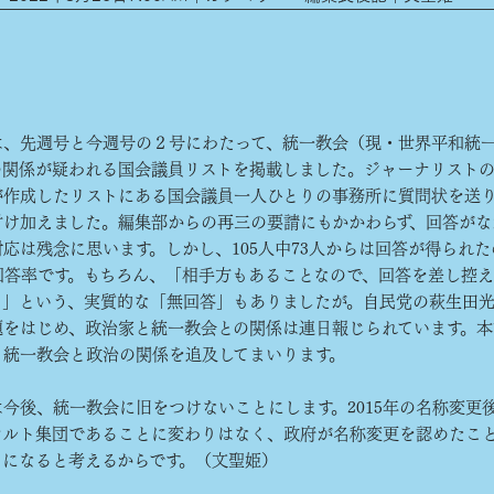
、先週号と今週号の２号にわたって、統一教会（現・世界平和統
の関係が疑われる国会議員リストを掲載しました。ジャーナリスト
が作成したリストにある国会議員一人ひとりの事務所に質問状を送
付け加えました。編集部からの再三の要請にもかかわらず、回答がな
応は残念に思います。しかし、105人中73人からは回答が得られた
の回答率です。もちろん、「相手方もあることなので、回答を差し控
く」という、実質的な「無回答」もありましたが。自民党の萩生田
題をはじめ、政治家と統一教会との関係は連日報じられています。本
、統一教会と政治の関係を追及してまいります。
今後、統一教会に旧をつけないことにします。2015年の名称変更
カルト集団であることに変わりはなく、政府が名称変更を認めたこ
とになると考えるからです。（文聖姫）