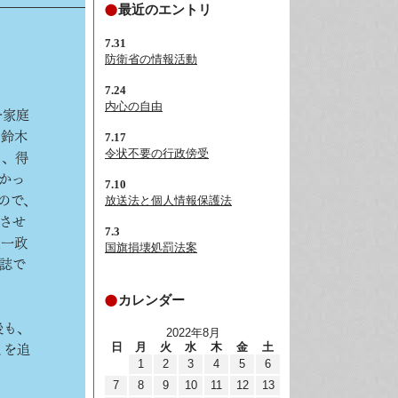
最近のエントリ
7.31
防衛省の情報活動
7.24
内心の自由
一家庭
の鈴木
7.17
令状不要の行政傍受
り、得
かっ
7.10
ので、
放送法と個人情報保護法
えさせ
7.3
光一政
国旗損壊処罰法案
誌で
カレンダー
後も、
2022年8月
日
月
火
水
木
金
土
とを追
1
2
3
4
5
6
7
8
9
10
11
12
13