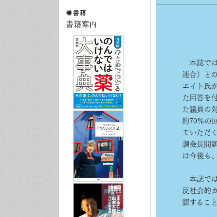
本誌では
連合）と
エイト氏
た回答を
た議員の対
約70％
ていただ
調会長問
は今後も
本誌では
反社会的
認するこ