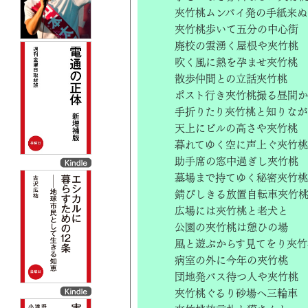
夾竹桃ムンバイ発の手紙来ぬ
夾竹桃歩いて五分の中心街
廃校の雲湧く屋根や夾竹桃
吹く風に熱を孕ませ夾竹桃
散歩仲間との立話夾竹桃
ポスト行き夾竹桃撮る昼間
手折りたり夾竹桃と知りなが
天上にビルの高さや夾竹桃
暮れてゆく空に声上ぐ夾竹桃
助手席の窓中過ぎし夾竹桃
墓場まで持てゆく秘密夾竹桃
錆びしきる放置自転車夾竹
広場には夾竹桃と老犬と
公園の夾竹桃は憩ひの場
風と遊ぶからす見てをり夾竹
病室の外に今年の夾竹桃
団地発バス待つ人や夾竹桃
夾竹桃ぐるり砂場へ三輪車