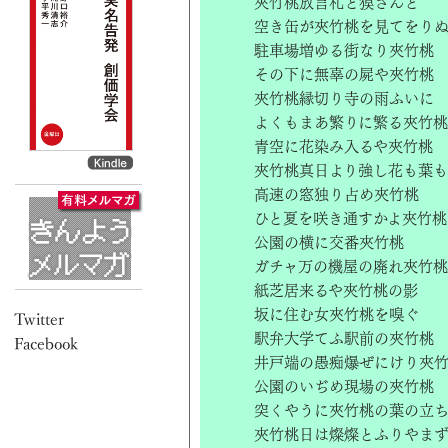
夾竹桃放言札と獏さんと
空き缶が夾竹桃を見てをり
駐車場増ゆる街なり夾竹桃
その下に無辜の屍や夾竹桃
夾竹桃縁切り寺の雨ふいに
よくもまあ繁りに繁る夾竹桃
青空に花染み入るや夾竹桃
夾竹桃真日より強し花も葉も
高速の窓独り占め夾竹桃
ひと夏を咲き通すかよ夾竹桃
公園の横に交番夾竹桃
ガチャ万の機屋の廃れ夾竹桃
紙芝居来るや夾竹桃の影
坂に住む女夾竹桃を嗅ぐ
駅弁大学てふ駅前の夾竹桃
井戸端の愚痴爆ぜにけり夾
公園のいぢめ現場の夾竹桃
突くやうに夾竹桃の葉の立
夾竹桃日は燦燦とふりやま