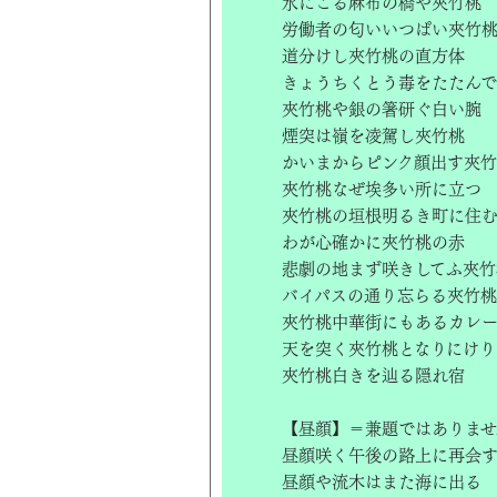
水にごる麻布の橋や夾竹桃
労働者の匂いいつぱい夾竹
道分けし夾竹桃の直方体
きょうちくとう毒をたたんで
夾竹桃や銀の箸研ぐ白い腕
煙突は嶺を凌駕し夾竹桃
かいまからピンク顔出す夾
夾竹桃なぜ埃多い所に立つ
夾竹桃の垣根明るき町に住
わが心確かに夾竹桃の赤
悲劇の地まず咲きしてふ夾竹
バイパスの通り忘らる夾竹桃
夾竹桃中華街にもあるカレ
天を突く夾竹桃となりにけり
夾竹桃白きを辿る隠れ宿
【昼顔】＝兼題ではありませ
昼顔咲く午後の路上に再会
昼顔や流木はまた海に出る