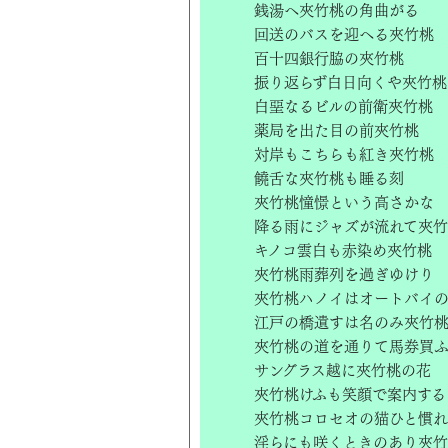
銭湯へ夾竹桃の角曲がる
回送のバスを迎へる夾竹桃
百十四銀行脇の夾竹桃
振り返らず白日向くや夾竹桃
白堊なるビルの前衛夾竹桃
薬局を出た目の前夾竹桃
対岸もこちらも紅き夾竹桃
饒舌な夾竹桃も睡る刻
夾竹桃憧憬という高さかな
降る雨にジャズが流れて夾
キノコ雲白も赤染め夾竹桃
夾竹桃雨葬列を過ぎゆけり
夾竹桃ハノイはオートバイ
江戸の橋遺すは名のみ夾竹
夾竹桃の道を通りて馬券買
サングラス越に夾竹桃の花
夾竹桃けふも笑顔で案内する
夾竹桃コロセオの猫ひと慣れ
淫らにも咲くときのあり夾