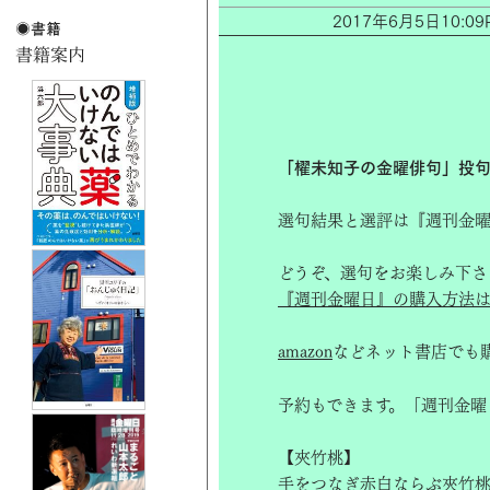
2017年6月5日10
「櫂未知子の金曜俳句」投句
選句結果と選評は『週刊金曜
どうぞ、選句をお楽しみ下さ
『週刊金曜日』の購入方法は
amazon
などネット書店でも
予約もできます。「週刊金曜
【夾竹桃】
手をつなぎ赤白ならぶ夾竹