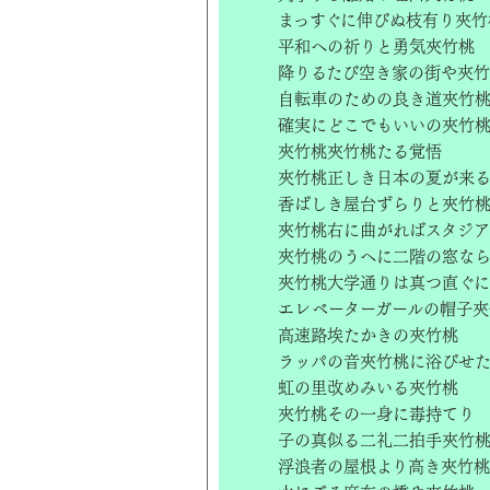
まっすぐに伸びぬ枝有り夾竹
平和への祈りと勇気夾竹桃
降りるたび空き家の街や夾
自転車のための良き道夾竹
確実にどこでもいいの夾竹
夾竹桃夾竹桃たる覚悟
夾竹桃正しき日本の夏が来
香ばしき屋台ずらりと夾竹
夾竹桃右に曲がればスタジア
夾竹桃のうへに二階の窓な
夾竹桃大学通りは真つ直ぐに
エレベーターガールの帽子夾
高速路埃たかきの夾竹桃
ラッパの音夾竹桃に浴びせ
虹の里改めみいる夾竹桃
夾竹桃その一身に毒持てり
子の真似る二礼二拍手夾竹
浮浪者の屋根より高き夾竹桃