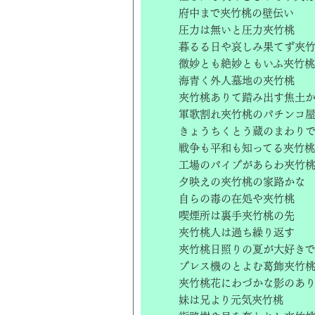
府中まで夾竹桃の壁伝い
圧力は無いと圧力夾竹桃
暮るる日や哀しみ果てず夾
微妙とも絶妙ともいふ夾竹桃
海青く外人墓地の夾竹桃
夾竹桃ありて踏み出す焦土
軍歌割れ夾竹桃のパチンコ
きょうちくとう蔵のまわり
戦争も平和も知ってる夾竹桃
工場のパイプがあらわ夾竹
夕映えの夾竹桃の家路かな
自らの毒の在処や夾竹桃
喫煙所は裏手夾竹桃の先
夾竹桃人は過ち繰り返す
夾竹桃日照りの夏が大好き
プレス機のとよむ葛飾夾竹
夾竹桃花にわづかな影のあ
妹は兄より元気夾竹桃