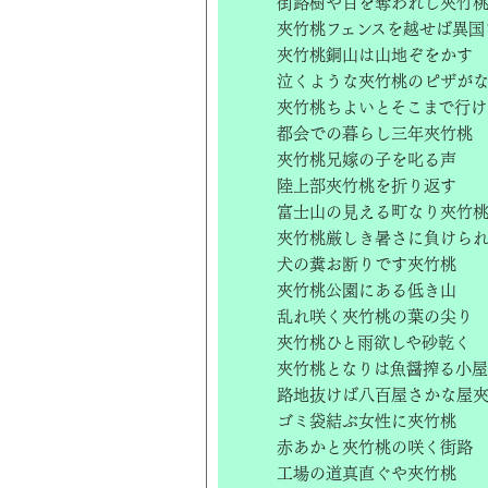
街路樹や目を奪われし夾竹
夾竹桃フェンスを越せば異国
夾竹桃銅山は山地ぞをかす
泣くような夾竹桃のピザが
夾竹桃ちよいとそこまで行け
都会での暮らし三年夾竹桃
夾竹桃兄嫁の子を叱る声
陸上部夾竹桃を折り返す
富士山の見える町なり夾竹
夾竹桃厳しき暑さに負けら
犬の糞お断りです夾竹桃
夾竹桃公園にある低き山
乱れ咲く夾竹桃の葉の尖り
夾竹桃ひと雨欲しや砂乾く
夾竹桃となりは魚醤搾る小屋
路地抜けば八百屋さかな屋
ゴミ袋結ぶ女性に夾竹桃
赤あかと夾竹桃の咲く街路
工場の道真直ぐや夾竹桃