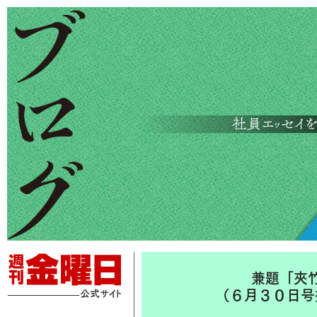
兼題「夾
（６月３０日号