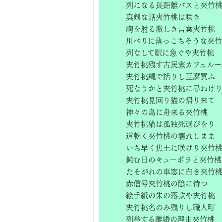
列になる長距離バスと夾竹
真剣な話夾竹桃は咲き
胸を射る激しき言葉夾竹桃
川べりに落っこちそうな夾
列なして駅に急ぐや夾竹桃
夾竹桃残す古民家カフェルー
夾竹桃縄で括りし豆腐買ふ
死なうかと夾竹桃に尋ねけ
夾竹桃見回り猫の帰り来て
神々の島に舟来る夾竹桃
夾竹桃猫は孤独死選びをり
道乾く夾竹桃の濡れしまま
いち早く焦土に咲けり夾竹
鈍む日のキューポラと夾竹桃
たそがれの車窓に白き夾竹
赤信号夾竹桃の陰に待つ
絵手紙の朱の落款や夾竹桃
夾竹桃名のみ残りし職人町
列挙する離婚の理由夾竹桃