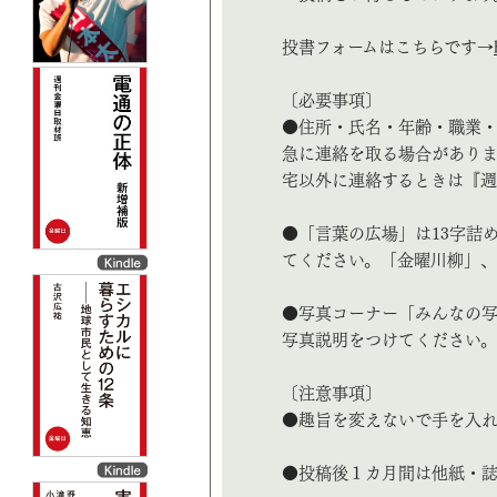
投書フォームはこちらです→
〔必要事項〕
●住所・氏名・年齢・職業・
急に連絡を取る場合がありま
宅以外に連絡するときは『週
●「言葉の広場」は13字詰め
てください。「金曜川柳」、
●写真コーナー「みんなの写
写真説明をつけてください。
〔注意事項〕
●趣旨を変えないで手を入れ
●投稿後１カ月間は他紙・誌