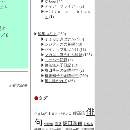
るこ
からみ
(22)
ディア・フライデー
(2)
こと
ｗｈiｔｅ ｏｒ ｂｌａｃ
ｋ
(1)
見え
編集ぶろぐ
(850)
２／６
そぞろ歩きはナンパ
(5)
シジフォスの希望
(43)
パイナップルばたけ
(11)
マカロニほうれん総研
(125)
ミーハー記録
(5)
傍若無人子日記
(13)
堀田季何の金曜俳句
(2)
櫂未知子の金曜俳句
(559)
風に吹かれて
(86)
≫前の記事
タグ
俳
佐高信
たまねぎ
トヨタ
パチンコ
句
堀田季何
原発
北朝鮮
外務省
小沢一郎
子規忌
小泉純一郎
尖閣諸島