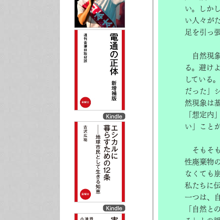
い。しか
い人々が
足を引っ
自然現象
る。避け
している
だった」
然現象は
「想定内
い」こと
そもそも
性廃棄物
なくても
私たちに
一つは、
「自然と