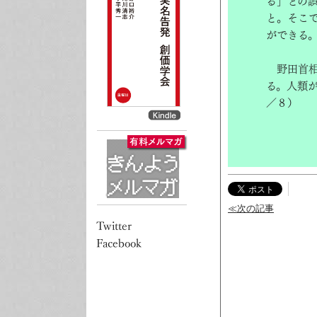
る」との
と。そこ
ができる
野田首相
る。人類
／８）
≪次の記事