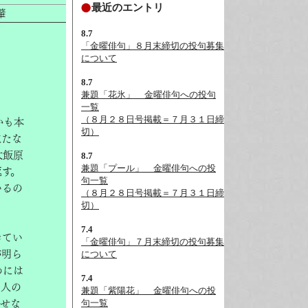
最近のエントリ
肇
8.7
「金曜俳句」８月末締切の投句募集
について
8.7
兼題「花氷」__金曜俳句への投句
一覧
（８月２８日号掲載＝７月３１日締
かも本
切）
立たな
大飯原
8.7
兼題「プール」__金曜俳句への投
返す。
句一覧
いるの
（８月２８日号掲載＝７月３１日締
切）
7.4
きてい
「金曜俳句」７月末締切の投句募集
について
が明ら
めには
7.4
な人の
兼題「紫陽花」__金曜俳句への投
句一覧
かせな