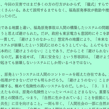
し、今回の災害ではまだ多くの方の行方がわからず、「儀式」すらで
たくさんいる。あえて説明するまでもなく、福島原発事故が救助や
張ったのだ。
である地震と違い、福島原発事故は人間の構築したシステムの問題
ようと思えば避けられた。だが、政府も東京電力も意図的にそこを
。一貫して、「避けようのなかった」想定外の地震により、「本来な
システムが崩壊したという図式にはめこもうとしている。とんでもな
基本的に「避けようのない」ことであり、だからこそ「避けられな
」なのだ。裏を返せば、「真に安全な」という形容詞は、「避けよ
が起きても崩壊しないシステムにしか用いるべきではない。
、原発というシステムは人間のコントロールを超えた存在である。
の処理ができないだけでも明らかだろう。「避けようのない」こと
崩壊する、極めて危険性の高いシステムなのだ。しかし、「３．１１
伝えたものは、原発の危険性といったレベルにとどまらない。重要
自然との関係だ。つまり、「自然に生かされている」ことを前提に
の共生」に目を向けること。一刻も早く、「人間社会の一部に自然