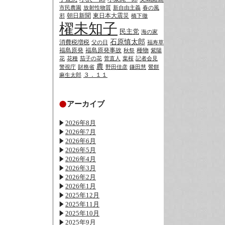
市民農園
放射性物質
新自由主義
春の風
朝日新聞
東日本大震災
邪
橋下徹
櫂未知子
民主党
海の家
石原慎太郎
消費税増税
父の日
福寿草
福島原発
福島原発事故
種物
秋祭
紫陽
花
花種
茄子の花
菅直人
葉桜
記者会見
農
警視庁
財務省
野田佳彦
鎌田慧
鶯餅
３．１１
麻生太郎
アーカイブ
2026年8月
2026年7月
2026年6月
2026年5月
2026年4月
2026年3月
2026年2月
2026年1月
2025年12月
2025年11月
2025年10月
2025年9月