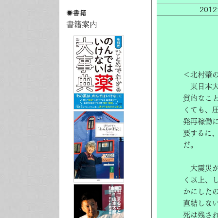
201
＜北村肇
東日本大
質的なこ
くても、
発再稼働
要するに
だ。
大震災が
く以上、
かにした
直結しな
死は残さ