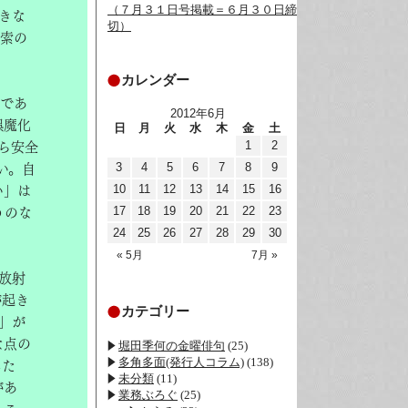
（７月３１日号掲載＝６月３０日締
きな
切）
捜索の
カレンダー
であ
2012年6月
誤魔化
日
月
火
水
木
金
土
1
2
ら安全
3
4
5
6
7
8
9
い。自
10
11
12
13
14
15
16
い」は
17
18
19
20
21
22
23
うのな
24
25
26
27
28
29
30
« 5月
7月 »
放射
が起き
カテゴリー
」が
な点の
堀田季何の金曜俳句
(25)
多角多面(発行人コラム)
(138)
した
未分類
(11)
があ
業務ぶろぐ
(25)