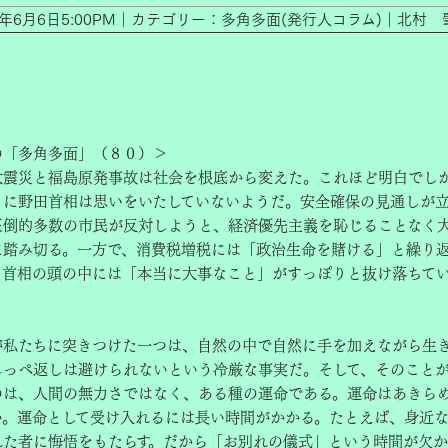
2年6月6日5:00PM｜カテゴリー：多角多面(発行人コラム)｜北村 
の「多角多面」（８０）＞
震災と福島原発事故は社会を根底から変えた。これほど明白でし
とに野田首相は思いをいたしていないようだ。安全確保の見通しが
圧倒的多数の市民が反対しようと、経済優先主義を恥じることなく
に踏み切る。一方で、消費税増税には「政治生命を賭ける」と繰り
、首相の頭の中には「本当に大事なこと」がすっぽりと抜け落ちて
私たちに突きつけた一つは、自然の中で自然に手を加えながら生
しっぺ返しは避けられないという冷厳な事実だ。そして、そのこと
のは、人間の無力さではなく、ある種の運命である。運命はあきら
い。運命として受け入れるには長い時間がかかる。たとえば、身近
れた者に悔悟をもたらす。だから「お別れの儀式」という時間が欠